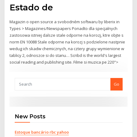
Estado de
Magazin o open source a svobodném softwaru by liberix in
Types > Magazines/Newspapers Ponadto dla specjalnych
zastosowa istniej dalsze stale odporne na korozj, ktre objte s
norm EN 10088 Stale odporne na korozj s podzielone nastpnie
wedug ich skadw chemicznych, na cztery grupy wymienione w
tablicy 2, odnoszce si do stanu… Scribd is the world's largest
social reading and publishing site. Filme si muzica pe 220">
Go
New Posts
Estoque bancário rbc yahoo